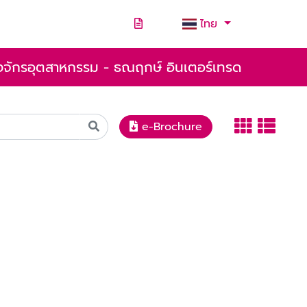
ไทย
่องจักรอุตสาหกรรม - ธณฤกษ์ อินเตอร์เทรด
e-Brochure