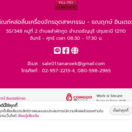
ัณฑ์หล่อลื่นเครื่องจักรอุตสาหกรรม - ธณฤกษ์ อินเตอ
55/348 หมู่ที่ 2 ตำบลลำผักกูด อำเภอธัญบุรี ปทุมธานี 12110
จันทร์ - ศุกร์ เวลา 08:30 - 17:30 น.
อีเมล :
sale01.tanaroek@gmail.com
โทรศัพท์ :
02-957-2213-4
,
080-598-2965
Work is Secure
กษ์ อินเตอร์เทรด
Protect Data With
์นี้ใช้คุกกี้
Encrypt
ตั้งค่าคุกกี้
้คุกกี้เพื่อเพิ่มประสิทธิภาพและมอบประสบการณ์ความพึงพอใจของท่านใน
้งานเว็บไซต์
เรียนรู้เพิ่มเติม