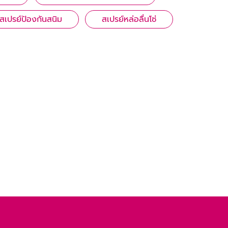
สเปรย์ป้องกันสนิม
สเปรย์หล่อลื่นโซ่