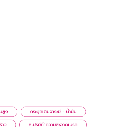
นสูง
กระปุกเติมจาระบี - น้ำมัน
ร้าว
สเปรย์ทําความสะอาดเบรค